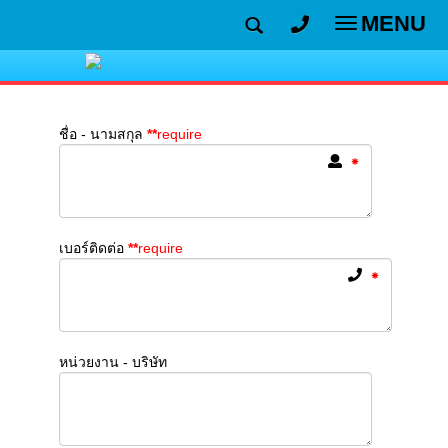
MENU
Toggle
navigatio
ชื่อ - นามสกุล
**
require
เบอร์ ติดต่อ
**
require
หน่วยงาน - บริษัท