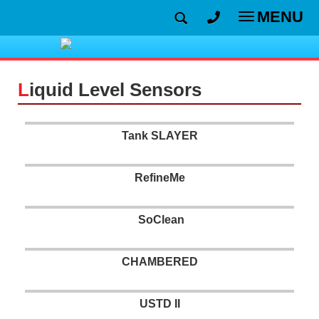
MENU
Toggle
navigatio
L
iquid Level Sensors
Tank SLAYER
RefineMe
SoClean
CHAMBERED
USTD II