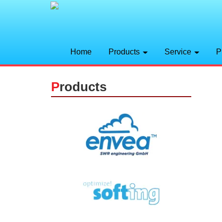
Home
Products
Service
P
P
roducts