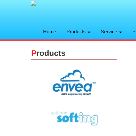
Home
Products
Service
P
P
roducts